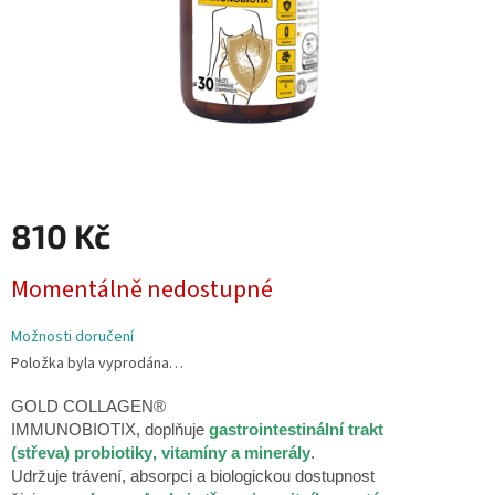
810 Kč
Měrná
Momentálně nedostupné
cena:
Možnosti doručení
Položka byla vyprodána…
GOLD COLLAGEN®
IMMUNOBIOTIX
,
doplňuje
gastrointestinální trakt
(střeva)
probiotik
y
, vitamín
y
a minerál
y
.
U
drž
uje
trávení, absorpci a biologickou dostupnost