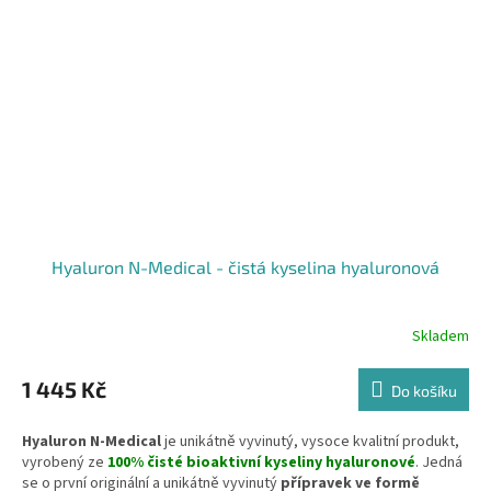
Hyaluron N-Medical - čistá kyselina hyaluronová
Skladem
Průměrné
hodnocení
produktu
1 445 Kč
Do košíku
je
5,0
Hyaluron N-Medical
je unikátně vyvinutý, vysoce kvalitní produkt,
z
vyrobený ze
100% čisté bioaktivní kyseliny hyaluronové
. Jedná
5
se o první originální a unikátně vyvinutý
přípravek ve formě
hvězdiček.