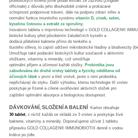
probiotických
kmenů jsme přidali extrakt ze zázvoru (
Zingiber
officinale
) z
důvodu jeho dlouhodobě zn
ámé a
prokázané
schopnosti podporovat trávení, dále
na podporu zdraví střev a
normální funkce imunitního
systému
vitamín D, zinek, selen,
kyselin
u
listov
ou
a extrakt
ze s
pirulin
y
.
Inovativní
tableta
s
trojvrstvou
technologií
v
GOLD
COLLAGEN®
IMMU
biotick
é
kultur
y
pře
d
působení
m
žaludeční
ch
kyselin a
dodáv
á
přátelské bakterie přímo do tenkého a
tlustého
střeva,
to
zajistí
udržení
mikrobiot
ické
hladiny
a
biodiverzity
(
bi
Umožňuje také podávání biotických kultur současn
ě s aktivními
složkami, vitamíny a minerály, což
umožňuje
optimální
příjem
a
účinnost
každé složky.
Probiotika jsou
zabudována do druhé vrstvy tablety a fyzicky oddělena od
účinných látek
v první a třetí
vrstvě, proto s nimi probiotika
nepřicházejí do styk
u.
Další výhodou, kterou technologie tří vrstev
poskytuje je řízené a cílené uvolňování aktivních složek pro
zajištění optimální absorpce a biologick
ou
dostupnost.
DÁVKOVÁNÍ
, SLOŽENÍ A BALENÍ
Karton obsahuje
30
tablet
, z nichž každá se skládá ze 3 vrstev a poskytuje živé
bakterie, vitamíny a
minerály. Doporučujeme užívat 1 tabletu
přípravku GOLD COLLAGEN® IMMUNOBIOTIX denně
s
vodou
krátce po jídle.