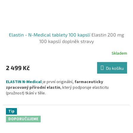
Elastin - N-Medical tablety 100 kapslí
Elastin 200 mg
100 kapslí doplněk stravy
Skladem
Průměrné
hodnocení
produktu
2 499 Kč
Do košíku
je
5,0
ELASTIN N-Medical
j
e první originální,
farmaceuticky
z
zpracovaný přírodní elastin
, který podporuje elasticitu
5
(pružnost) tkání v těle.
hvězdiček.
Složení:
200 mg
hydrolyzovaného bio-elastinu
a 300 mg
přírodního vitamínu C
získávaného šetrnou metodou ze šípků.
Tip
DOPORUČUJEME
Obsah balení: 100 kapslí.
Doplněk stravy.