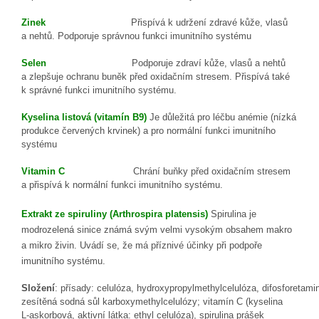
Zinek
Přispívá k udržení
zdravé kůže
, vlasů
a
nehtů.
Podporuje
správnou
funkci imunitního systému
Selen
Podporuje zdraví
kůže
, vlasů
a nehtů
a
zlepšuje
ochran
u
buněk před
oxidačním stresem. Přispívá také
k
správné
funkci imunitního
systému.
Kyselina
listová
(vitamín B9)
J
e důležit
á
pro léčbu anémie (nízká
produkce červených krvinek) a pro
normální funkci imunitního
systému
Vitamin C
Chrání buňky před oxidačním stresem
a přispívá k normální funkci
imunitního systému.
Extrakt
ze
spirulin
y
(
Arthrospira
platensis
)
Spirulina
je
modrozelená sinice známá svým velmi vysokým
obsahem
makro
a mikro
živ
in
. Uvádí se, že má
příznivé účinky při
podpoře
imunitního systému
.
Slož
ení
:
přísady
:
celulóza,
hydroxypropylmethylcelulóza,
difosforetami
z
esítěná sodná sůl karboxymethylcelulózy
; vitamín C (kyselina
L
-
askorbová,
aktivní látka
: ethyl celulóza), spirulina prášek