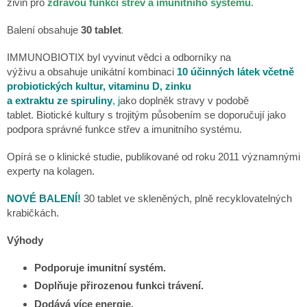
živin
pro
zdravou funkci
střev
a
imunitního systému
.
.
Balení obsahuje
30
tablet
IMMUNOBIOTIX
byl vyvinut
vědci a odborníky na
výživu
a
obsahuje
unikátní
kombinaci
10
účinných látek včetně
probiotických kultur, vitaminu D, zinku
a
extraktu
ze
spiruliny
,
j
ako doplněk
stravy
v
podobě
tablet
.
Biotické kultury s trojitým působením se doporučují
jako
podpora správné
funkce
střev a imunitní
ho
systému
.
Opírá se o
klinick
é
studie,
publikovan
é
o
d roku 2011
významnými
expert
y
na kolagen
.
NOVÉ BALENÍ!
30 tablet ve skleněných, plně recyklovatelných
krabičkách.
Výhody
Podpo
ruje
imunitní systém
.
Doplň
uje
přirozenou
funkci
tráv
ení
.
Dodává více
energie.