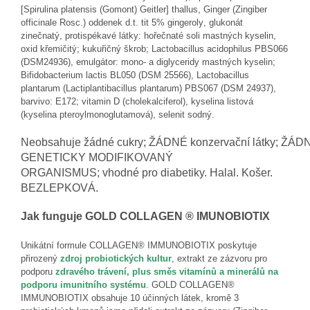
[
Spirulina platensis
(Gomont) Geitler
]
thallus,
Ginger (
Zingiber
officinale
Rosc.) odde
nek
d.t.
tit 5% gingerol
y
, glukonát
zine
čnatý
,
protispékavé látky
: hoř
ečnaté
soli mastných kyselin,
oxid křemičitý; kukuřičný škrob; Lactobacillus acidophilus
PBS066
(DSM24936), emulgátor: mono
-
a diglyceridy mastných kyselin;
Bifidobacterium lactis BL05
0 (DSM 25566),
Lactobacillus
plantarum (
Lactiplantibacillus
plantarum
) PBS067 (DSM 24937),
barv
ivo
: E172; vitamin D (cholekalciferol),
kyselina listová
(kyselina pteroylmonoglutamová), selenit sodný.
N
eobsahuje
žádné
cukry;
ŽÁDNÉ
konzervační
látky;
ŽÁD
GENETICKY MODIFIKOVANÝ
ORGANISMUS;
v
hodné pro diabetiky. Halal. Košer.
BEZLEPKOVÁ.
Jak funguje
GOLD COLLAGEN
®
IMUNOBIOTIX
Unikátní formul
e
COLLAGEN
®
IMMUNOBIOTIX
poskytuje
přirozený
zdroj probiotických kultur
,
extrakt
ze
zázvoru
pro
podporu
zdravého
trávení, plus směs vitamínů a minerálů na
podporu imunitního
systému
. GOLD COLLAGEN®
IMMUNOBIOTIX
obsahuje
10 účinných látek
,
kromě 3