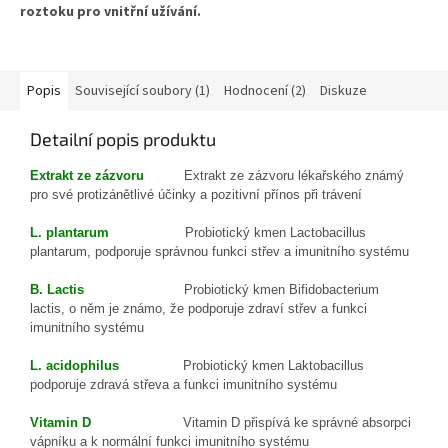
roztoku pro vnitřní užívání.
Obsahuje velmi vysokou koncentraci farmaceuticky zpracované
kyseliny hyaluronové
o různých molekulových hmotnostech, což
zajišťuje maximální vstřebatelnost a účinek. Hyaluron N-
Popis
Související soubory (1)
Hodnocení (2)
Diskuze
Medical hydratuje pokožku, tkáně a celý organismus směrem
zevnitř ven. Se svou vysokou absorpční schopností může být velmi
Detailní popis produktu
prospěšný při komplikovaných problémech.
Extrakt
ze
zázvoru
Extrakt ze
zázvoru lékařského
známý
Obsah balení: 100 ml - Doplněk stravy
pro své
protizánětlivé
účinky
a
pozitivní
přínos při trávení
Dávkování
L. plantarum
Probiotický kmen
Lactobacillus
plantarum
, podporuje
správnou
funkci
střev a imunitního systému
Důkladně rozmíchejte 1 ml (13 kapek) ve sklenici čisté vody, džusu
nebo zeleninové šťávy a vypijte nejlépe během jednoho z hlavních
B. Lactis
Probiotický kme
n Bifidobacterium
jídel. Na míchání v nápoji nepoužívejte pipetu! Nemíchejte Hyaluron
lactis
,
o něm
je známo, že
podporuje zdrav
í
střev a funkci
N-Medical s alkoholem nebo horkými nápoji.
imunitního systému
V případě potřeby můžete zvýšit dávku následujícím způsobem:
L. acidophilus
Probiotický kmen
L
aktobacill
us
podporuje zdrav
á
střev
a
a funkci
imunitního systému
1. měsíc … 39 kapek (3 ml) 1× denně
2. měsíc … 26 kapek (2 ml) 1× denně
Vitamin D
Vitamin D přispívá k
e správné
absorpci
3. měsíc … 13 kapek (1 ml) 1× denně
vápníku a k normální
funkci imunitního systému