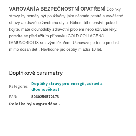
VAROVÁNÍ A BEZPEČNOSTNÍ OPATŘENÍ
Doplňky
stravy by neměly být po
užívány jako náhrada pestré a vyvážené
stravy a zdravého životního
stylu.
Během těhotenství, pokud
kojíte, máte dlouhodobý zdravotní
problém
nebo užíváte léky,
poraďte
se před užitím přípravku GOLD COLLAGEN®
IMMUNOBIOTIX se svým lékařem.
Uchovávejte tento
produkt
mimo dosah dětí. Nevhodné pro osoby mladší 18 let.
Doplňkové parametry
Doplňky stravy pro energii, zdraví a
Kategorie
:
dlouhověkost
EAN
:
5060259572173
Položka byla vyprodána…
Z
á
p