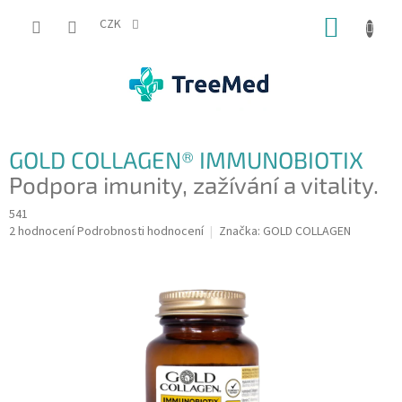
Přejít
NÁKUP
na
CZK
obsah
KOŠÍK
GOLD COLLAGEN® IMMUNOBIOTIX
Podpora imunity, zažívání a vitality.
541
Průměrné
2 hodnocení
Podrobnosti hodnocení
Značka:
GOLD COLLAGEN
hodnocení
produktu
je
5,0
z
5
hvězdiček.