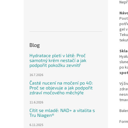
Nepř
Návo
Poot
potř
gel v
Tekut
teku
Blog
Skla
Hydratace pleti v létě: Proč
Hyal
samotný krém nestačí a jak
slun
podpořit pokožku zevnitř
po k
spot
16.7.2026
Časté nucení na močení po 40:
Výži
Proč se objevuje a jak podpořit
zdrav
zdraví močového měchýře
nesn
tmav
11.6.2026
Cítit se mladě: NAD+ a vitalita s
Balen
Tru Niagen®
Form
6.11.2025