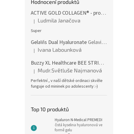
Hodnocení produktů
ACTIVE GOLD COLLAGEN® - pro aktivní život
p
Ludmila Janačova
|
Hodnocení produktu je 5 z 5 hvězdiček.
Super
GelaVis Dual Hyaluronate
Gelavis DH 200 - dvojnásobná síla účinku v jediné kapsli
Ivana Labounková
|
Hodnocení produktu je 5 z 5 hvězdiček.
Buzzy XL Healthcare BEE STRIPED
Pro profesi
Mudr.Světluše Najmanová
|
Hodnocení produktu je 5 z 5 hvězdiček.
Perfektní , v naší dětské ordinaci skvěle
funguje od mininek po adolescenty :-)
Top 10 produktů
Hyaluron N-Medical PREMEDI
čistá kyselina hyaluronová ve
formě gelu