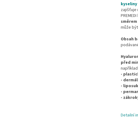
kyseliny
zajišťuje
ro zdravé klouby, vlasy i kůži
PREMEDI
směrem 
může být
Obsah ba
podávané
Hyaluro
před min
onální použití.
například
- plasti
- dermál
- liposu
- perma
- zákrok
Detailní 