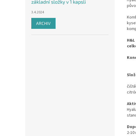
Hyal
základní složky v 1 kapsli
půvo
3.4.2024
Komb
kyse
ARCHIV
komp
H&L 
celk
Konc
Slož
čiště
citr
Aktiv
Hyal
stan
Dopo
2-10 