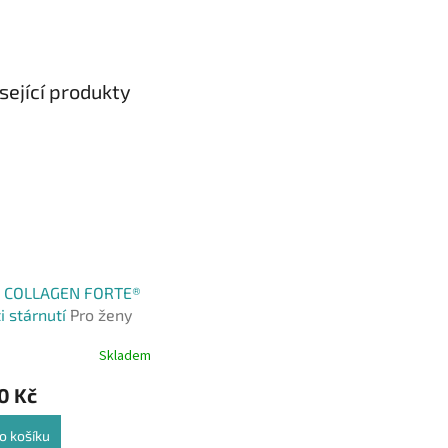
sející produkty
 COLLAGEN FORTE®
ti stárnutí
Pro ženy
Skladem
rné
cení
0 Kč
ktu
o košíku