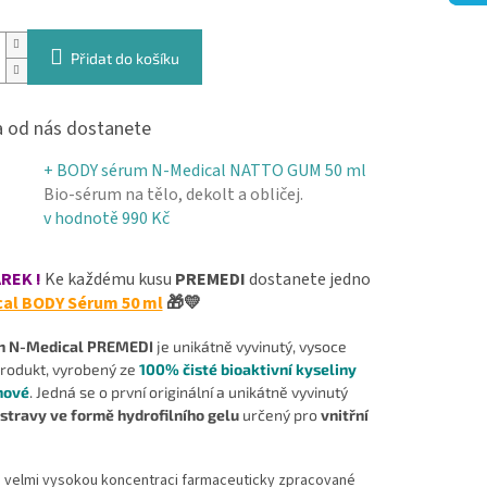
Přidat do košíku
 od nás dostanete
+ BODY sérum N-Medical NATTO GUM 50 ml
Bio-sérum na tělo, dekolt a obličej.
v hodnotě 990 Kč
REK !
Ke každému kusu
PREMEDI
dostanete jedno
al BODY Sérum 50 ml
🎁💛
n N-Medical
PREMEDI
je unikátně vyvinutý, vysoce
 produkt, vyrobený ze
100% čisté bioaktivní kyseliny
nové
. Jedná se o první originální a unikátně vyvinutý
stravy ve formě hydrofilního gelu
určený pro
vnitřní
 velmi vysokou koncentraci farmaceuticky zpracované