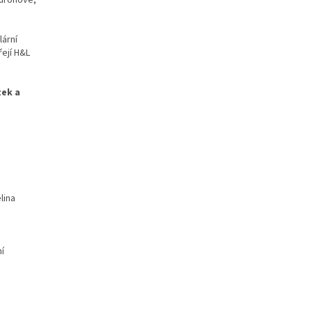
luronové,
ární
řejí H&L
tek a
lina
í