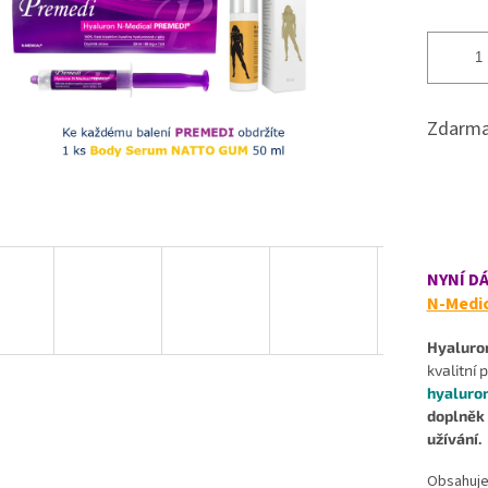
Zdarma
NYNÍ DÁ
N-Medic
Hyaluro
kvalitní
hyaluro
doplněk 
užívání.
Obsahuje