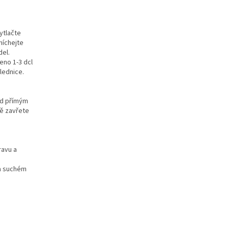
ytlačte
míchejte
del.
eno 1-3 dcl
lednice.
ed přímým
vě zavřete
ravu a
na suchém