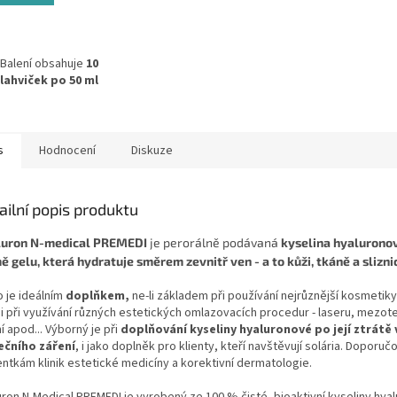
ček.
Balení obsahuje
10
lahviček po 50 ml
20x účinnější
než
kolegen v tabletách či
prášku
Jedinečný beauty
s
Hodnocení
Diskuze
doplněk stravy
Chrání proti oxidativnímu
stresu
ailní popis produktu
Zlepšuje hydrataci a
elasticitu kůže
luron N-medical PREMEDI
je perorálně podávaná
kyselina hyalurono
Napomáhá zdravému
ě gelu, která hydratuje směrem zevnitř ven - a to kůži, tkáně a slizni
vzhledu vlasů a nehtů
Klinicky testovaný
o je ideálním
doplňkem,
ne-li základem při používání nejrůznější kosmetik
Obsahuje 5000 mg
 i při využívání různých estetických omlazovacích procedur - laseru, mezot
bioaktivního rybího
í apod... Výborný je při
doplňování kyseliny hyaluronové po její ztrátě 
kolagenu nejvyšší kvality
ečního záření
, i jako doplněk pro klienty, kteří navštěvují solária. Doporu
Zvyšuje přirozenou
entkám klinik estetické medicíny a korektivní dermatologie.
produkci kolagenu
Obsahuje 100%