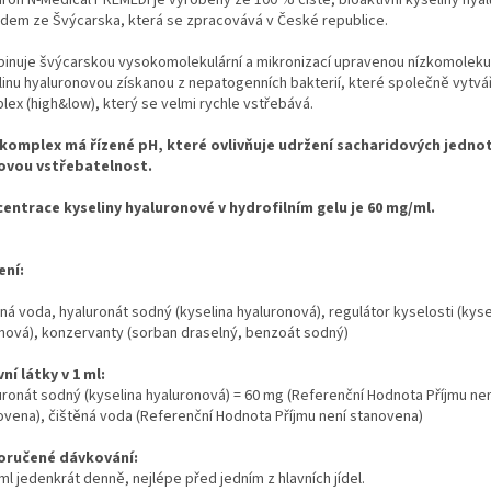
uron N-Medical PREMEDI je vyrobený ze 100 % čisté, bioaktivní kyseliny hya
doporučeného příjmu
dem ze Švýcarska, která se zpracovává v České republice.
(NRV) vitamínu C a D
Receptura patentovaná
inuje švýcarskou vysokomolekulární a mikronizací upravenou nízkomolekul
v EU a potvrzená ve
linu hyaluronovou získanou z nepatogenních bakterií, které společně vytvá
vědeckých publikacích
lex (high&low), který se velmi rychle vstřebává.
Bez cukrů a umělých
sladidel
komplex má řízené pH, které ovlivňuje udržení sacharidových jedno
Bez konzervantů a
ovou vstřebatelnost.
umělých barviv
Neobsahuje lepek
entrace kyseliny hyaluronové v hydrofilním gelu je 60 mg/ml.
Neobsahuje GMO
ení:
ná voda, hyaluronát sodný (kyselina hyaluronová), regulátor kyselosti (kyse
ónová), konzervanty (sorban draselný, benzoát sodný)
ní látky v 1 ml:
uronát sodný (kyselina hyaluronová) = 60 mg (Referenční Hodnota Příjmu nen
ovena), čištěná voda (Referenční Hodnota Příjmu není stanovena)
ručené dávkování:
ml jedenkrát denně, nejlépe před jedním z hlavních jídel.