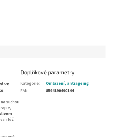
Doplňkové parametry
Kategorie
:
Omlazení, antiageing
vá ve
ce
.
EAN
:
8594190490144
y na suchou
erapie,
vlivem
čován též