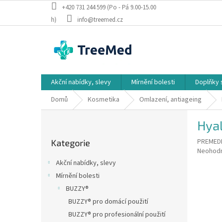
Přejít
+420 731 244 599 (Po - Pá 9.00-15.00
na
h)
info@treemed.cz
obsah
Akční nabídky, slevy
Mírnění bolesti
Doplňky 
Domů
Kosmetika
Omlazení, antiageing
P
Hya
o
Přeskočit
s
PREMED
Kategorie
kategorie
t
Průměr
Neohod
r
hodnoce
Akční nabídky, slevy
a
produkt
Mírnění bolesti
je
n
0,0
BUZZY®
n
z
í
BUZZY® pro domácí použití
5
p
BUZZY® pro profesionální použití
hvězdič