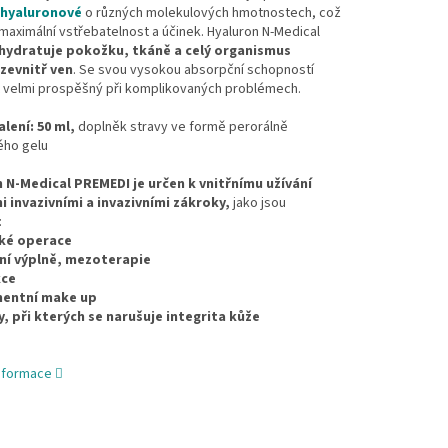
 hyaluronové
o různých molekulových hmotnostech, což
 maximální vstřebatelnost a účinek. Hyaluron N-Medical
hydratuje pokožku, tkáně a celý organismus
zevnitř ven
. Se svou vysokou absorpční schopností
 velmi prospěšný při komplikovaných problémech.
lení: 50 ml,
doplněk stravy ve formě perorálně
ho gelu
n N-Medical PREMEDI
je určen k vnitřnímu užívání
i invazivními a invazivními zákroky,
jako jsou
:
cké operace
ní výplně, mezoterapie
kce
nentní make up
y, při kterých se narušuje integrita kůže
informace