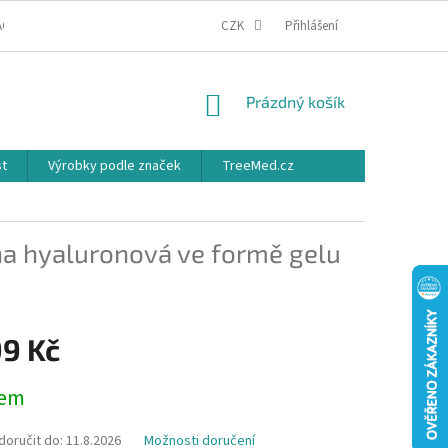
ACE
OBCHODNÍ PODMÍNKY
PODMÍNKY OCHRANY OSOBNÍCH ÚDAJŮ
CZK
Přihlášení
NÁKUPNÍ
Prázdný košík
KOŠÍK
st
Výrobky podle značek
TreeMed.cz
ina hyaluronová ve formě gelu
99 Kč
dem
oručit do:
11.8.2026
Možnosti doručení