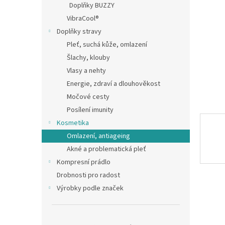
a
Doplňky BUZZY
n
VibraCool®
e
Doplňky stravy
l
Pleť, suchá kůže, omlazení
Šlachy, klouby
Vlasy a nehty
Energie, zdraví a dlouhověkost
Močové cesty
Posílení imunity
Kosmetika
Omlazení, antiageing
Akné a problematická pleť
Kompresní prádlo
Drobnosti pro radost
Výrobky podle značek