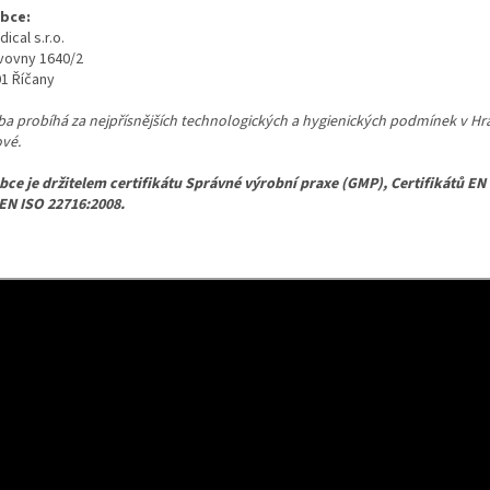
bce:
ical s.r.o.
ivovny 1640/2
01 Říčany
ba probíhá za nejpřísnějších technologických a hygienických podmínek v Hr
ové.
bce je držitelem certifikátu Správné výrobní praxe (GMP), Certifikátů EN
EN ISO 22716:2008.