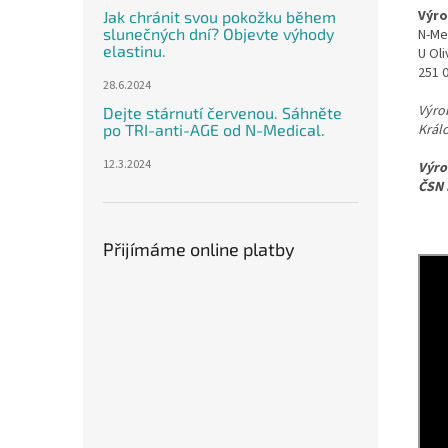
Výro
Jak chránit svou pokožku během
slunečných dní? Objevte výhody
N-Med
elastinu.
U Ol
251 
28.6.2024
Výro
Dejte stárnutí červenou. Sáhněte
po TRI-anti-AGE od N-Medical.
Král
12.3.2024
Výro
ČSN 
Přijímáme online platby