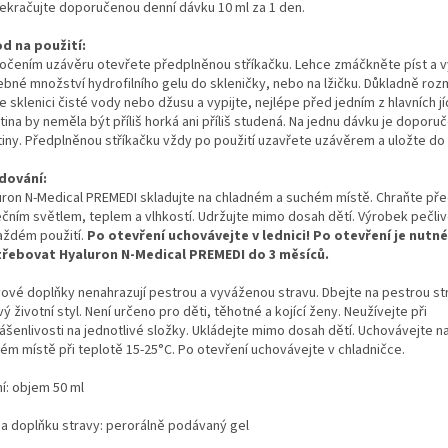
ekračujte doporučenou denní dávku 10 ml za 1 den.
d na použití:
očením uzávěru otevřete předplněnou stříkačku. Lehce zmáčkněte píst a v
ebné množství hydrofilního gelu do skleničky, nebo na lžičku. Důkladně roz
e sklenici čisté vody nebo džusu a vypijte, nejlépe před jedním z hlavních jí
ina by neměla být příliš horká ani příliš studená. Na jednu dávku je doporuč
tiny. Předplněnou stříkačku vždy po použití uzavřete uzávěrem a uložte do 
dování:
uron N-Medical PREMEDI skladujte na chladném a suchém místě. Chraňte př
ečním světlem, teplem a vlhkostí. Udržujte mimo dosah dětí. Výrobek pečli
aždém použití.
Po otevření uchovávejte v lednici! Po otevření je nutné
řebovat Hyaluron N-Medical PREMEDI do 3 měsíců.
vové doplňky nenahrazují pestrou a vyváženou stravu. Dbejte na pestrou st
ý životní styl. Není určeno pro děti, těhotné a kojící ženy. Neužívejte při
ášenlivosti na jednotlivé složky. Ukládejte mimo dosah dětí. Uchovávejte 
ém místě při teplotě 15-25°C. Po otevření uchovávejte v chladničce.
í: objem 50 ml
a doplňku stravy: perorálně podávaný gel