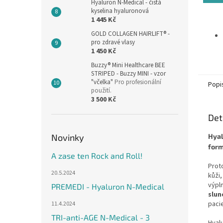
z
Hyaluron N-Medical - čistá
kyselina hyaluronová
5
1 445 Kč
hvězdi
GOLD COLLAGEN HAIRLIFT® -
pro zdravé vlasy
1 450 Kč
Buzzy® Mini Healthcare BEE
STRIPED - Buzzy MINI - vzor
"včelka"
Pro profesionální
Popi
použití.
3 500 Kč
Det
Novinky
Hya
form
A zase ten Rock and Roll!
Prot
20.5.2024
kůži,
výpln
PREMEDI - Hyaluron N-Medical
slun
paci
11.4.2024
TRI-anti-AGE N-Medical - 3