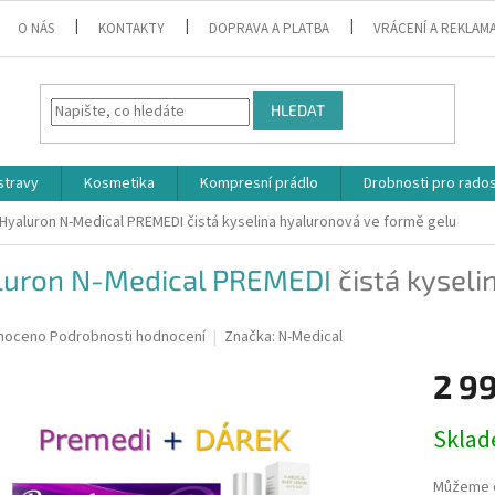
O NÁS
KONTAKTY
DOPRAVA A PLATBA
VRÁCENÍ A REKLAM
HLEDAT
stravy
Kosmetika
Kompresní prádlo
Drobnosti pro rado
Hyaluron N-Medical PREMEDI
čistá kyselina hyaluronová ve formě gelu
luron N-Medical PREMEDI
čistá kysel
I
né
noceno
Podrobnosti hodnocení
Značka:
N-Medical
ní
2 9
u
Měrná
Skla
cena:
ek.
Můžeme d