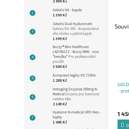
2 999 Kč
GelaVis HA - kapsle
1 399 Kč
GelaVis Dual Hyaluronate
Souvi
Gelavis DH 200 - dvojnásobná
síla účinku v jediné kapsli
1 399 Kč
Buzzy® Mini Healthcare
LADYBUZZ - Buzzy MINI - vzor
"beruška"
Pro profesionální
použití.
3 500 Kč
Kompresní legíny VICTORIA
1 280 Kč
GOLD
Antiaging Enzymes 500mg N-
- pro
Medical
Enzymy pro harmonii
40+
našeho těla
Průmě
2 149 Kč
hodno
Hyaluron N-medical URO Neo -
1 45
produ
kapky
je
1 445 Kč
4,9
D