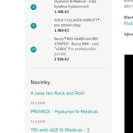
komf
Hyaluron N-Medical - čistá
aby 
kyselina hyaluronová
1 445 Kč
Elas
GOLD COLLAGEN HAIRLIFT® -
(
Hyal
pro zdravé vlasy
1 450 Kč
Výro
Buzzy® Mini Healthcare BEE
STRIPED - Buzzy MINI - vzor
"včelka"
Pro profesionální
použití.
3 500 Kč
Novinky
A zase ten Rock and Roll!
20.5.2024
PREMEDI - Hyaluron N-Medical
11.4.2024
TRI-anti-AGE N-Medical - 3