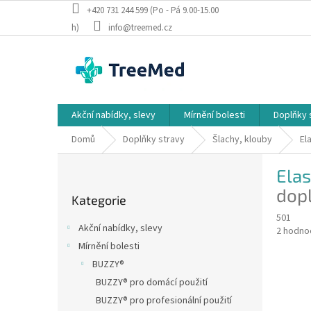
Přejít
+420 731 244 599 (Po - Pá 9.00-15.00
na
h)
info@treemed.cz
obsah
Akční nabídky, slevy
Mírnění bolesti
Doplňky 
Domů
Doplňky stravy
Šlachy, klouby
El
P
Elas
o
Přeskočit
s
dop
Kategorie
kategorie
t
501
r
Akční nabídky, slevy
Průměr
2 hodno
a
hodnoce
Mírnění bolesti
n
produkt
BUZZY®
n
je
í
BUZZY® pro domácí použití
5,0
z
p
BUZZY® pro profesionální použití
5