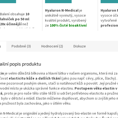
z
z
5
5
Hyaluron N-Medical
je
Hyaluron 
ček.
hvězdiček.
hvězdiček.
Balení obsahuje
10
unikátně vyvinutý, vysoce
vysoce úč
lahviček po 50 ml
kvalitní produkt, vyrobený
vytvořené
20x účinnější
než
ze
100% čisté bioaktivní
profesion
kolegen v tabletách či
kyseliny hyaluronové
. Jedná
kosmetick
prášku
se o první originální a unikátně
kosmetick
Podporuje mladistvější
vyvinutý
přípravek ve formě
pro
domác
vzhled kůže
roztoku pro vnitřní užívání.
Hloubkově 
s
Podobné (3)
Hodnocení (2)
Diskuze
Posiluje zdraví vlasů
rehydratuj
Zlepšuje hydrataci kůže
Obsahuje velmi vysokou
pokožku. 
Podporuje fyzickou a
koncentraci farmaceuticky
složení, z
ailní popis produktu
psychickou odolnost
zpracované
kyseliny
hydropepti
Příjemná příchuť manga
hyaluronové
o různých
několika t
tin
je velmi důležitá bílkovina a hlavní látka v našem organismu, která má za
a jablka
molekulových hmotnostech,
mimo
hlou
šťovat
elasticitu kůže a dalších tkání
(jako jsou např. cévy, plíce, šlachy).
Tekutý doplněk stravy
což zajišťuje maximální
pokožky
z
me pozorovat pouhým okem, stačí si natáhnout kůži a povolit. Její pružné 
Specialitou je i obsah
vstřebatelnost a
jemnou
ko
ůvodní místo je ukázka správné funkce elastinu.
Postupem věku elastin v 
sušené maky,
účinek. Hyaluron N-
lifting obl
vá
, proto je pro naše tělo stále těžší si udržet potřebnou elasticitu a pružno
peruánské byliny, která
Medical hydratuje pokožku,
každodenní
 bylo v dětství a mládí. Elastin můžeme doplňovat, abychom si zvýšili jeho 
posiluje organismus a
tkáně a celý organismus
 a pružnost byla zachována, jako v útlém věku.
zmírňuje únavu, zvyšuje
směrem zevnitř ven. Se svou
Toto extra
imunitu a fyzickou i
vysokou absorpční schopností
ml Vám vys
in N-Medical je originální a jediný hydrolyzovaný bio-elastin ve formě kapslí
psychickou odolnost.
může být velmi prospěšný při
čtvrtě ro