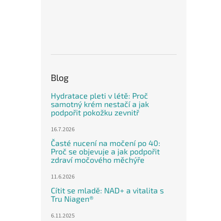
Blog
Hydratace pleti v létě: Proč
samotný krém nestačí a jak
podpořit pokožku zevnitř
16.7.2026
Časté nucení na močení po 40:
Proč se objevuje a jak podpořit
zdraví močového měchýře
11.6.2026
Cítit se mladě: NAD+ a vitalita s
Tru Niagen®
6.11.2025