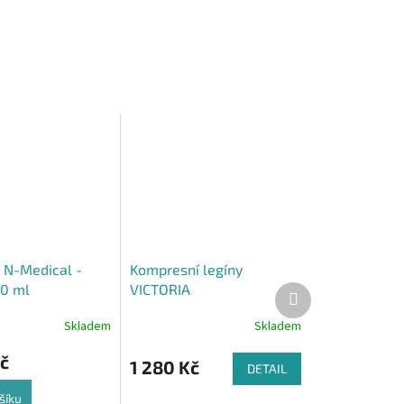
 N-Medical -
Kompresní legíny
0 ml
VICTORIA
Další
produkt
Skladem
Skladem
Průměrné
hodnocení
č
produktu
1 280 Kč
DETAIL
je
5,0
šíku