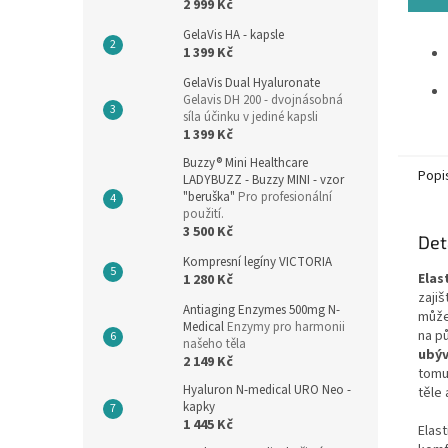
2 999 Kč
z
5
GelaVis HA - kapsle
hvězdi
1 399 Kč
GelaVis Dual Hyaluronate
Gelavis DH 200 - dvojnásobná
síla účinku v jediné kapsli
1 399 Kč
Buzzy® Mini Healthcare
Popi
LADYBUZZ - Buzzy MINI - vzor
"beruška"
Pro profesionální
použití.
3 500 Kč
Det
Kompresní legíny VICTORIA
Elas
1 280 Kč
zaji
Antiaging Enzymes 500mg N-
může
Medical
Enzymy pro harmonii
na p
našeho těla
ubý
2 149 Kč
tomu
Hyaluron N-medical URO Neo -
těle
kapky
1 445 Kč
Elast