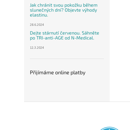
Jak chránit svou pokožku během
slunečných dní? Objevte výhody
elastinu.
28.6.2024
Dejte stárnutí červenou. Sáhněte
po TRI-anti-AGE od N-Medical.
12.3.2024
Přijímáme online platby
Z
á
p
a
t