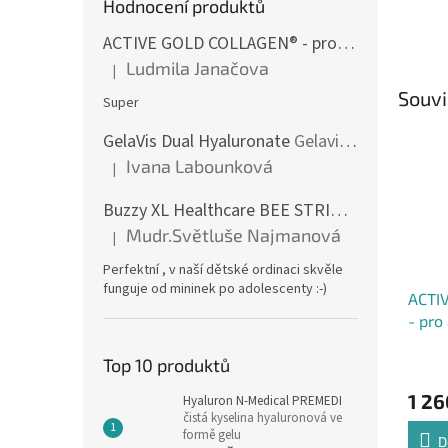
Hodnocení produktů
ACTIVE GOLD COLLAGEN® - pro aktivní život
p
Ludmila Janačova
|
Hodnocení produktu je 5 z 5 hvězdiček.
Souvi
Super
GelaVis Dual Hyaluronate
Gelavis DH 200 - dvojnásobná síla účinku v jediné kapsli
Ivana Labounková
|
Hodnocení produktu je 5 z 5 hvězdiček.
Buzzy XL Healthcare BEE STRIPED
Pro profesi
Mudr.Světluše Najmanová
|
Hodnocení produktu je 5 z 5 hvězdiček.
Perfektní , v naší dětské ordinaci skvěle
funguje od mininek po adolescenty :-)
ACTI
- pro
zdrav
Top 10 produktů
Průmě
hodno
1 26
Hyaluron N-Medical PREMEDI
produ
čistá kyselina hyaluronová ve
je
formě gelu
5,0
D