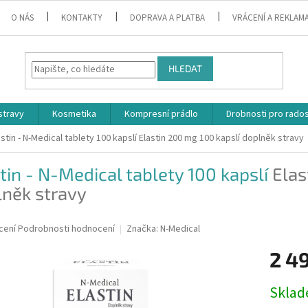
O NÁS
KONTAKTY
DOPRAVA A PLATBA
VRÁCENÍ A REKLAM
HLEDAT
stravy
Kosmetika
Kompresní prádlo
Drobnosti pro rado
astin - N-Medical tablety 100 kapslí
Elastin 200 mg 100 kapslí doplněk stravy
tin - N-Medical tablety 100 kapslí
Elas
lněk stravy
né
cení
Podrobnosti hodnocení
Značka:
N-Medical
ní
2 4
u
Měrná
Skla
cena: