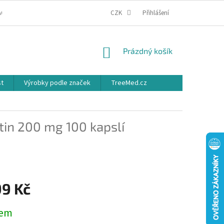
ACE
OBCHODNÍ PODMÍNKY
PODMÍNKY OCHRANY OSOBNÍCH ÚDAJŮ
CZK
Přihlášení
NÁKUPNÍ
Prázdný košík
KOŠÍK
st
Výrobky podle značek
TreeMed.cz
tin 200 mg 100 kapslí
99 Kč
dem