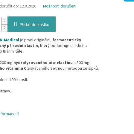
oručit do:
12.8.2026
Možnosti doručení
Přidat do košíku
N-Medical
j
e první originální,
farmaceuticky
ný přírodní elastin
, který podporuje elasticitu
) tkání v těle.
200 mg
hydrolyzovaného bio-elastinu
a 300 mg
ho vitamínu C
získávaného šetrnou metodou ze šípků.
ení: 100 kapslí.
stravy.
informace