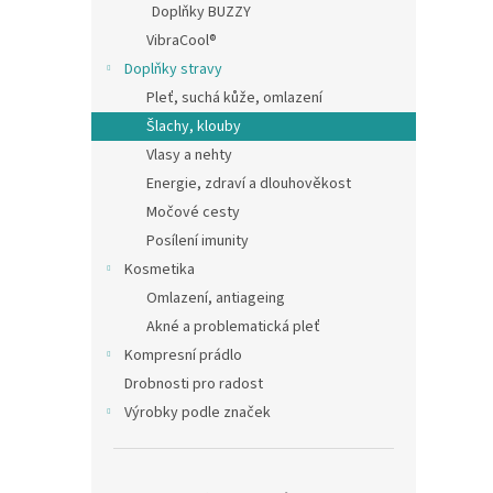
a
Doplňky BUZZY
hvězdič
n
VibraCool®
e
Doplňky stravy
l
Pleť, suchá kůže, omlazení
Šlachy, klouby
Vlasy a nehty
Energie, zdraví a dlouhověkost
Močové cesty
Posílení imunity
Kosmetika
Omlazení, antiageing
Akné a problematická pleť
Kompresní prádlo
Drobnosti pro radost
Výrobky podle značek