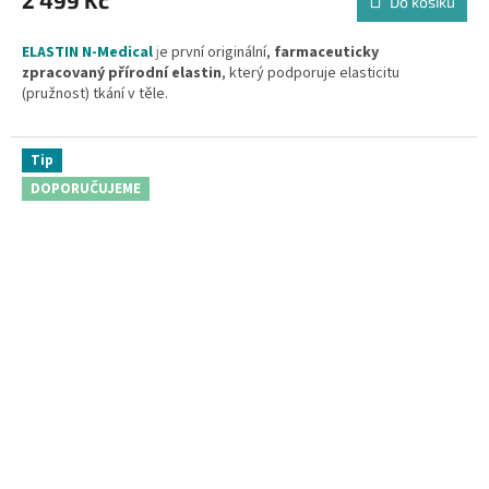
2 499 Kč
Do košíku
je
5,0
ELASTIN N-Medical
j
e první originální,
farmaceuticky
z
zpracovaný přírodní elastin
, který podporuje elasticitu
5
(pružnost) tkání v těle.
hvězdiček.
Složení:
200 mg
hydrolyzovaného bio-elastinu
a 300 mg
přírodního vitamínu C
získávaného šetrnou metodou ze šípků.
Tip
DOPORUČUJEME
Obsah balení: 100 kapslí.
Doplněk stravy.