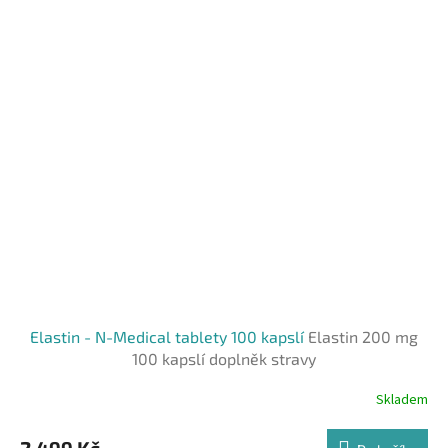
Elastin - N-Medical tablety 100 kapslí
Elastin 200 mg
100 kapslí doplněk stravy
Skladem
Průměrné
hodnocení
produktu