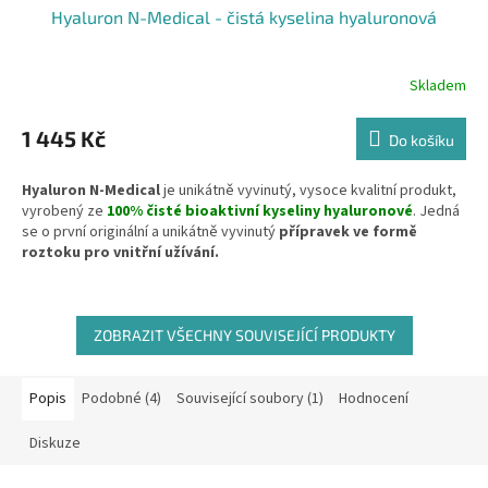
Hyaluron N-Medical - čistá kyselina hyaluronová
Skladem
Průměrné
hodnocení
produktu
1 445 Kč
Do košíku
je
5,0
Hyaluron N-Medical
je unikátně vyvinutý, vysoce kvalitní produkt,
z
vyrobený ze
100% čisté bioaktivní kyseliny hyaluronové
. Jedná
5
se o první originální a unikátně vyvinutý
přípravek ve formě
hvězdiček.
roztoku pro vnitřní užívání.
Obsahuje velmi vysokou koncentraci farmaceuticky zpracované
kyseliny hyaluronové
o různých molekulových hmotnostech, což
zajišťuje maximální vstřebatelnost a účinek. Hyaluron N-
ZOBRAZIT VŠECHNY SOUVISEJÍCÍ PRODUKTY
Medical hydratuje pokožku, tkáně a celý organismus směrem
zevnitř ven. Se svou vysokou absorpční schopností může být velmi
prospěšný při komplikovaných problémech.
Popis
Podobné (4)
Související soubory (1)
Hodnocení
Obsah balení: 100 ml - Doplněk stravy
Diskuze
Dávkování