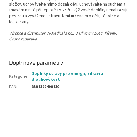
složky. Uchovávejte mimo dosah dětí. Uchovávajte na suchém a
o
tmavém místě při teplotě 15-25
C. Výživové doplňky nenahrazují
pestrou a vyváženou stravu. Není určeno pro děti, těhotné a
kojící ženy.
Výrobce a distributor: N-Medical s r.o., U Olivovny 1640, Říčany,
České republika
Doplňkové parametry
Doplňky stravy pro energii, zdraví a
Kategorie
:
dlouhověkost
EAN
:
8594190490410
Z
á
p
a
t