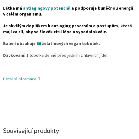
Látka má
antiagingový potenciál
a podporuje buněčnou energii
v celém organismu.
Je skvělým doplňkem k antiaging procesům a postupům, která
mají za cíl, aby se člověk cítil lépe a vypadal skvěle.
Balení obsahuje
60
želatinových vegan tobolek.
Dávkování:
1 tobolka denně před jedním z hlavních jídel.
Detailní informace
Související produkty