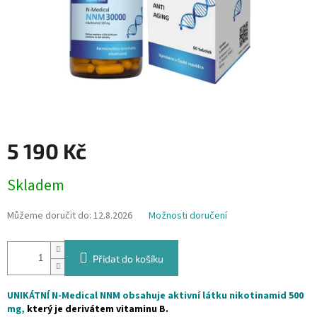
5 190 Kč
Měrná
Skladem
cena:
Můžeme doručit do:
12.8.2026
Možnosti doručení
Přidat do košíku
UNIKÁTNÍ N-Medical NNM obsahuje aktivní látku
nikotinamid 500
mg
,
který je derivátem vitaminu B.