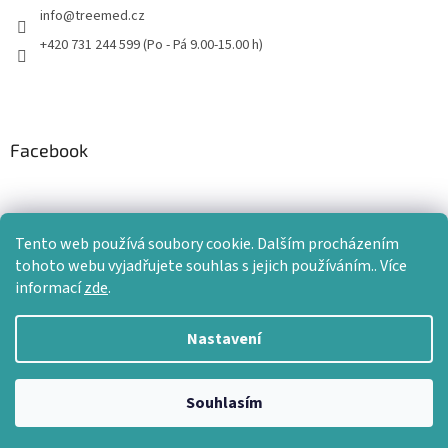
info
@
treemed.cz
+420 731 244 599 (Po - Pá 9.00-15.00 h)
Facebook
Tento web používá soubory cookie. Dalším procházením
tohoto webu vyjadřujete souhlas s jejich používáním.. Více
informací
zde
.
Nastavení
Vytvořil Shoptet
Souhlasím
Copyright 2026
TreeMed
. Všechna práva vyhrazena.