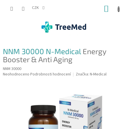
Přejít
NÁKUP
na
CZK
obsah
KOŠÍK
NNM 30000 N-Medical
Energy
Booster & Anti Aging
NNM 30000
Průměrné
Neohodnoceno
Podrobnosti hodnocení
Značka:
N-Medical
hodnocení
produktu
je
0,0
z
5
hvězdiček.