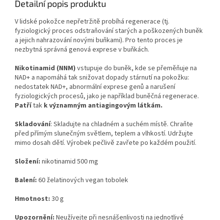
Detailní popis produktu
Důkladně rozmíchejte 1 ml (13 kapek) ve sklenici čisté vody, džusu
V lidské pokožce nepřetržitě probíhá regenerace (tj.
nebo zeleninové šťávy a vypijte nejlépe během jednoho z hlavních
fyziologický proces odstraňování starých a poškozených buněk
jídel. Na míchání v nápoji nepoužívejte pipetu! Nemíchejte Hyaluron
a jejich nahrazování novými buňkami). Pro tento proces je
N-Medical s alkoholem nebo horkými nápoji.
nezbytná správná genová exprese v buňkách.
V případě potřeby můžete zvýšit dávku následujícím způsobem:
Nikotinamid (NNM)
vstupuje do buněk, kde se přeměňuje na
NAD+ a napomáhá tak snižovat dopady stárnutí na pokožku:
1. měsíc … 39 kapek (3 ml) 1× denně
nedostatek NAD+, abnormální exprese genů a narušení
2. měsíc … 26 kapek (2 ml) 1× denně
fyziologických procesů, jako je například buněčná regenerace.
3. měsíc … 13 kapek (1 ml) 1× denně
Patří
tak
k významným antiagingovým látkám.
Skladování
: Skladujte na chladném a suchém místě. Chraňte
před přímým slunečným světlem, teplem a vlhkostí. Udržujte
mimo dosah dětí. Výrobek pečlivě zavřete po každém použití.
Složení:
nikotinamid 500 mg
Balení:
60 želatinových vegan tobolek
Hmotnost:
30 g
Upozornění:
Neužívejte při nesnášenlivosti na jednotlivé