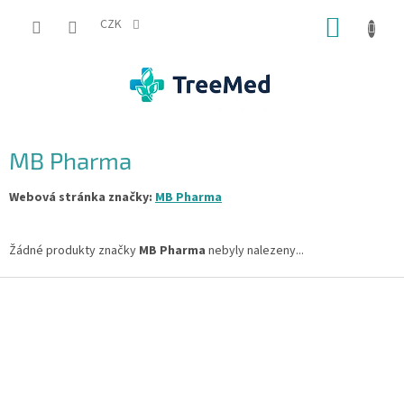
Přejít
NÁKUP
na
CZK
obsah
KOŠÍK
MB Pharma
Webová stránka značky:
MB Pharma
Žádné produkty značky
MB Pharma
nebyly nalezeny...
Z
á
p
a
t
í