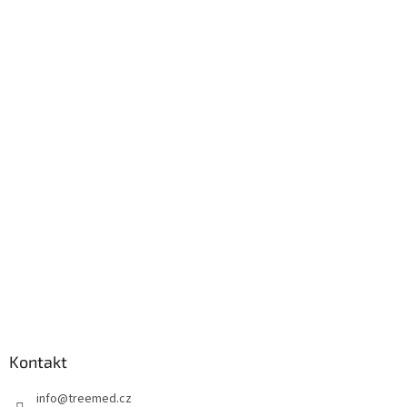
Kontakt
info
@
treemed.cz