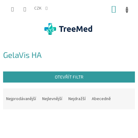
Přejít
NÁKUP
na
CZK
obsah
KOŠÍK
GelaVis HA
OTEVŘÍT FILTR
Ř
a
Nejprodávanější
Nejlevnější
Nejdražší
Abecedně
z
e
V
n
ý
í
p
p