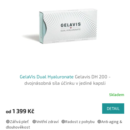
i
r
s
o
p
d
r
u
o
k
d
t
u
ů
k
t
ů
GelaVis Dual Hyaluronate
Gelavis DH 200 -
dvojnásobná síla účinku v jediné kapsli
Skladem
Průměrné
hodnocení
produktu
DETAIL
1 399 Kč
od
je
5,0
🟢Zářivá pleť 🟢Vnitřní zdraví 🟢Radost z pohybu 🟢Anti-aging &
z
dlouhověkost
5