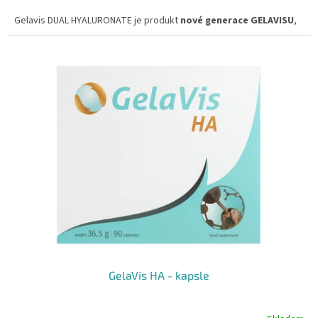
hvězdiček.
Gelavis DUAL HYALURONATE je produkt
nové generace GELAVISU
,
který je
silnější
,
účinnější
a
pohodlnější k užívání
.
Dostupný ve
2 variantách: 🔵
1 měsíční kůra
- tj. 30 kapslí
🔵
3
měsíční kůra
- tj. 90 kapslí
GelaVis HA - kapsle