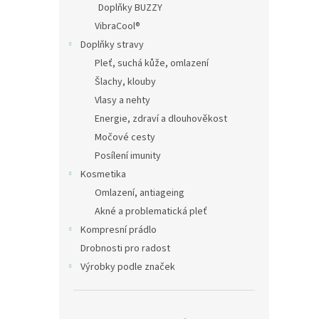
a
Doplňky BUZZY
n
VibraCool®
e
Doplňky stravy
l
Pleť, suchá kůže, omlazení
Šlachy, klouby
Vlasy a nehty
Energie, zdraví a dlouhověkost
Močové cesty
Posílení imunity
Kosmetika
Omlazení, antiageing
Akné a problematická pleť
Kompresní prádlo
Drobnosti pro radost
Výrobky podle značek