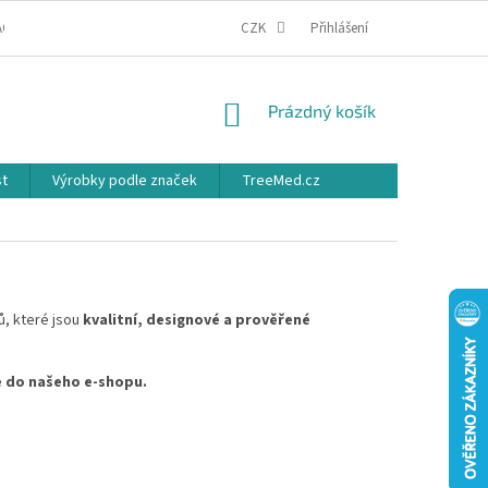
ACE
OBCHODNÍ PODMÍNKY
PODMÍNKY OCHRANY OSOBNÍCH ÚDAJŮ
CZK
Přihlášení
NÁKUPNÍ
Prázdný košík
KOŠÍK
st
Výrobky podle značek
TreeMed.cz
, které jsou
kvalitní, designové a prověřené
te do našeho e-shopu.