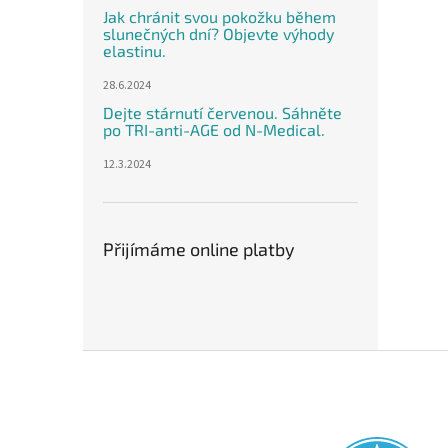
Jak chránit svou pokožku během
slunečných dní? Objevte výhody
elastinu.
28.6.2024
Dejte stárnutí červenou. Sáhněte
po TRI-anti-AGE od N-Medical.
12.3.2024
Přijímáme online platby
Z
á
p
a
t