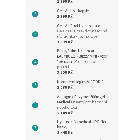
2 999 Kč
GelaVis HA - kapsle
1 399 Kč
GelaVis Dual Hyaluronate
Gelavis DH 200 - dvojnásobná
síla účinku v jediné kapsli
1 399 Kč
Buzzy® Mini Healthcare
LADYBUZZ - Buzzy MINI - vzor
"beruška"
Pro profesionální
použití.
3 500 Kč
Kompresní legíny VICTORIA
1 280 Kč
Antiaging Enzymes 500mg N-
Medical
Enzymy pro harmonii
našeho těla
2 149 Kč
Hyaluron N-medical URO Neo -
kapky
1 445 Kč