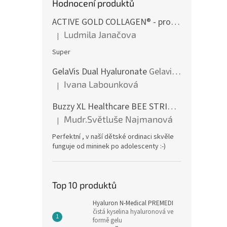
Hodnocení produktů
ACTIVE GOLD COLLAGEN® - pro aktivní život
p
Ludmila Janačova
|
Hodnocení produktu je 5 z 5 hvězdiček.
Super
GelaVis Dual Hyaluronate
Gelavis DH 200 - dvojnásobná síla účinku v jediné kapsli
Ivana Labounková
|
Hodnocení produktu je 5 z 5 hvězdiček.
Buzzy XL Healthcare BEE STRIPED
Pro profesi
Mudr.Světluše Najmanová
|
Hodnocení produktu je 5 z 5 hvězdiček.
Perfektní , v naší dětské ordinaci skvěle
funguje od mininek po adolescenty :-)
Top 10 produktů
Hyaluron N-Medical PREMEDI
čistá kyselina hyaluronová ve
formě gelu