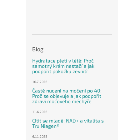
Blog
Hydratace pleti v létě: Proč
samotný krém nestačí a jak
podpořit pokožku zevnitř
16.7.2026
Časté nucení na močení po 40:
Proč se objevuje a jak podpořit
zdraví močového měchýře
11.6.2026
Cítit se mladě: NAD+ a vitalita s
Tru Niagen®
6.11.2025