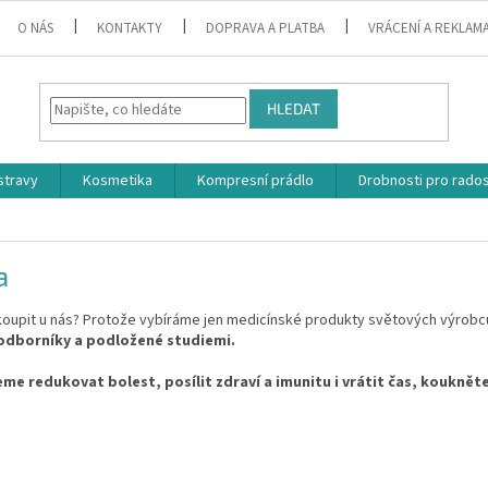
O NÁS
KONTAKTY
DOPRAVA A PLATBA
VRÁCENÍ A REKLAM
HLEDAT
stravy
Kosmetika
Kompresní prádlo
Drobnosti pro rado
a
koupit u nás? Protože vybíráme jen medicínské produkty světových výrobců
 odborníky a podložené studiemi.
e redukovat bolest, posílit zdraví a imunitu i vrátit čas, koukně