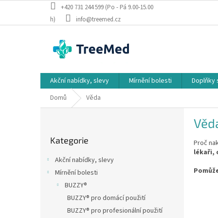
Přejít
+420 731 244 599 (Po - Pá 9.00-15.00
na
h)
info@treemed.cz
obsah
Akční nabídky, slevy
Mírnění bolesti
Doplňky 
Domů
Věda
P
Věd
o
Přeskočit
s
Kategorie
kategorie
Proč na
t
lékaři,
r
Akční nabídky, slevy
a
Pomůžem
Mírnění bolesti
n
BUZZY®
n
í
BUZZY® pro domácí použití
p
BUZZY® pro profesionální použití