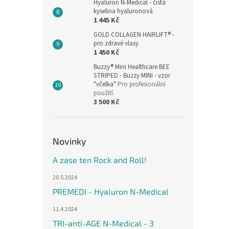
Hyaluron N-Medical - čistá
kyselina hyaluronová
1 445 Kč
GOLD COLLAGEN HAIRLIFT® -
pro zdravé vlasy
1 450 Kč
Buzzy® Mini Healthcare BEE
STRIPED - Buzzy MINI - vzor
"včelka"
Pro profesionální
použití.
3 500 Kč
Novinky
A zase ten Rock and Roll!
20.5.2024
PREMEDI - Hyaluron N-Medical
11.4.2024
TRI-anti-AGE N-Medical - 3