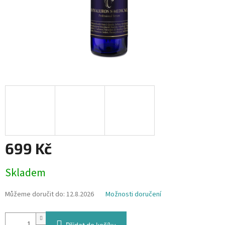
699 Kč
Měrná
Skladem
cena:
Můžeme doručit do:
12.8.2026
Možnosti doručení
Přidat do košíku