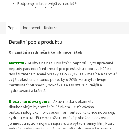
hvězdiček.
Podporuje mladistvější vzhled kůže
Posiluje zdraví vlasů
Zlepšuje hydrataci kůže
Podporuje fyzickou a psychickou odolnost
Příjemná příchuť manga a jablka
Popis
Hodnocení
Diskuze
Tekutý doplněk stravy
Specialitou je i obsah sušené maky, peruánské byliny, která
Detailní popis produktu
posiluje organismus a zmírňuje únavu, zvyšuje imunitu a
fyzickou i psychickou odolnost.
Originální a jedinečná kombinace látek
Bez cukrů a umělých sladidel
Bez konzervantů a umělých barviv
Matrixyl
- Je látka na bázi unikátních peptidů. Tyto upravené
Neobsahuje lepek a GMO
peptidy jsou nosiči informací pro přestavbu a opravu kůže a
Klinicky testovaný
dokáží zmenšit jemné vrásky až o 44,9% za 2 měsíce a zároveň
Obsahuje 4000 mg bioaktivního rybího kolagenu nejvyšší
zvýšit elasticitu a tonus pokožky o 20%. Matrixyl aktivuje
kvality
mezibuněčnou hmotu, pokožka se tak stává hutnější a
Obsahuje unikátní směs vitamínů a minerálů k podpoře pleti,
hydratovaná a krásná.
kloubů, svalů, vlasů a nehtů
Biosacharidová guma
– Aktivní látka s okamžitým i
dlouhodobým hydratačním účinkem. Je získávána
biotechnologickým procesem fermentace kukuřice nebo sóji,
hydratuje a uklidňuje pokožku. Dodává pokožce hladkost a
jemnost tím, že v nejvrchnější vrstvě vytvoří jemný film, který