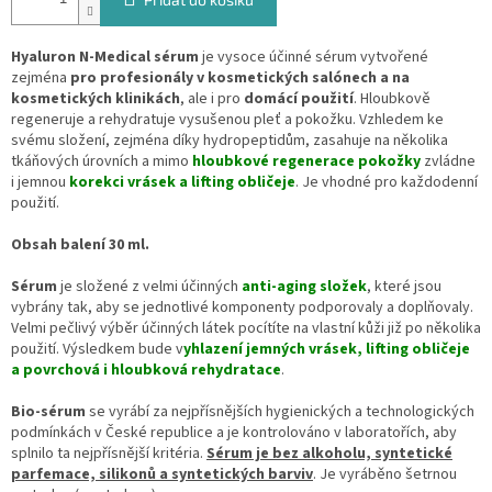
Hyaluron N-Medical sérum
je vysoce účinné sérum vytvořené
zejména
pro profesionály v kosmetických salónech a na
kosmetických klinikách
, ale i pro
domácí použití
. Hloubkově
regeneruje a rehydratuje vysušenou pleť a pokožku. Vzhledem ke
svému složení, zejména díky hydropeptidům, zasahuje na několika
tkáňových úrovních a mimo
hloubkové regenerace pokožky
zvládne
i jemnou
korekci vrásek a lifting obličeje
. Je vhodné pro každodenní
použití.
Obsah balení 30 ml.
Sérum
je složené z velmi účinných
anti-aging složek
, které jsou
vybrány tak, aby se jednotlivé komponenty podporovaly a doplňovaly.
Velmi pečlivý výběr účinných látek pocítíte na vlastní kůži již po několika
použití. Výsledkem bude v
yhlazení jemných vrásek, lifting obličeje
a povrchová i hloubková rehydratace
.
Bio-sérum
se vyrábí za nejpřísnějších hygienických a technologických
podmínkách v České republice a je kontrolováno v laboratořích, aby
splnilo ta nejpřísnější kritéria.
Sérum je bez alkoholu, syntetické
parfemace, silikonů a syntetických barviv
. Je vyráběno šetrnou