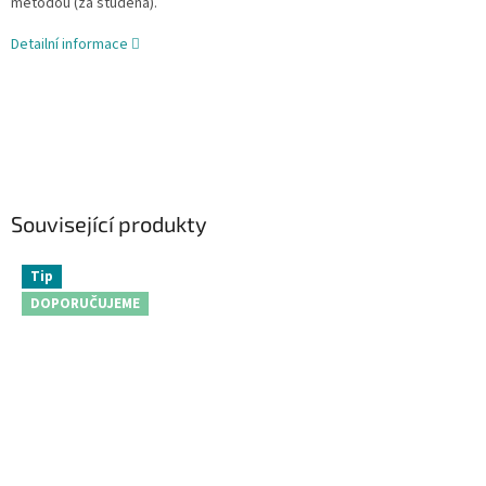
metodou (za studena).
Detailní informace
Související produkty
Tip
DOPORUČUJEME