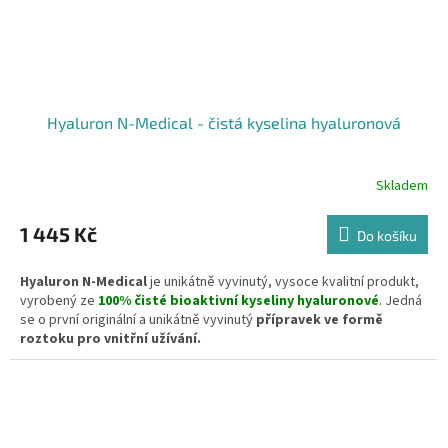
Hyaluron N-Medical - čistá kyselina hyaluronová
Skladem
Průměrné
hodnocení
produktu
1 445 Kč
Do košíku
je
5,0
Hyaluron N-Medical
je unikátně vyvinutý, vysoce kvalitní produkt,
z
vyrobený ze
100% čisté bioaktivní kyseliny hyaluronové
. Jedná
5
se o první originální a unikátně vyvinutý
přípravek ve formě
hvězdiček.
roztoku pro vnitřní užívání.
Obsahuje velmi vysokou koncentraci farmaceuticky zpracované
kyseliny hyaluronové
o různých molekulových hmotnostech, což
zajišťuje maximální vstřebatelnost a účinek. Hyaluron N-
Medical hydratuje pokožku, tkáně a celý organismus směrem