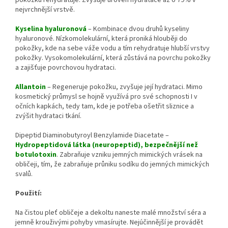
pokožku rehydratuje. Zvyšuje úroveň hydratace až o 79% v
nejvrchnější vrstvě.
Kyselina hyaluronová
– Kombinace dvou druhů kyseliny
hyaluronové. Nízkomolekulární, která proniká hlouběji do
pokožky, kde na sebe váže vodu a tím rehydratuje hlubší vrstvy
pokožky. Vysokomolekulární, která zůstává na povrchu pokožky
a zajišťuje povrchovou hydrataci.
Allantoin
– Regeneruje pokožku, zvyšuje její hydrataci. Mimo
kosmetický průmysl se hojně využívá pro své schopnosti I v
očních kapkách, tedy tam, kde je potřeba ošetřit sliznice a
zvýšit hydrataci tkání.
Dipeptid Diaminobutyroyl Benzylamide Diacetate –
Hydropeptidová látka (neuropeptid), bezpečnější než
botulotoxin
. Zabraňuje vzniku jemných mimických vrásek na
obličeji, tím, že zabraňuje průniku sodíku do jemných mimických
svalů.
Použití:
Na čistou pleť obličeje a dekoltu naneste malé množství séra a
jemně krouživými pohyby vmasírujte. Nejúčinnější je provádět