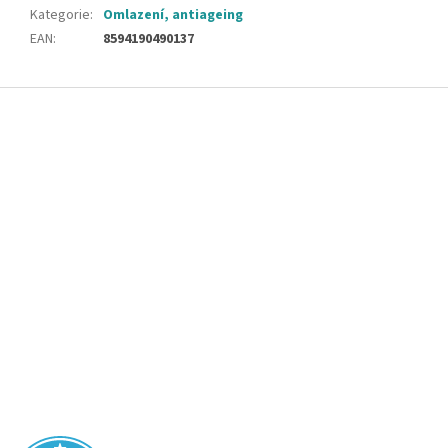
Kategorie
:
Omlazení, antiageing
EAN
:
8594190490137
Z
á
p
a
t
í