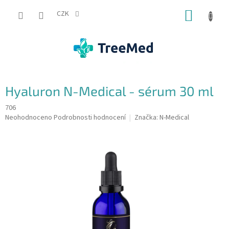
Přejít
NÁKUP
na
CZK
obsah
KOŠÍK
Hyaluron N-Medical - sérum 30 ml
706
Průměrné
Neohodnoceno
Podrobnosti hodnocení
Značka:
N-Medical
hodnocení
produktu
je
0,0
z
5
hvězdiček.