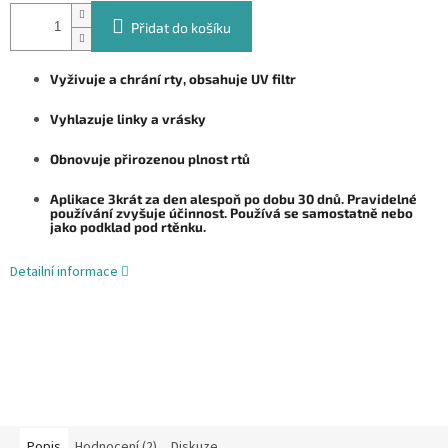
Přidat do košíku
Vyživuje a chrání rty, obsahuje UV filtr
Vyhlazuje linky a vrásky
Obnovuje přirozenou plnost rtů
Aplikace 3krát za den alespoň po dobu 30 dnů. Pravidelné
používání zvyšuje účinnost. Používá se samostatně nebo
jako podklad pod rtěnku.
Detailní informace
Popis
Hodnocení (2)
Diskuze