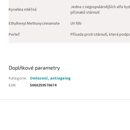
Jedna z nejpopulárnějších alfa hyd
Kyselina mléčná
příznaků stárnutí
Ethylhexyl Methoxycinnamate
UV filtr
Perleť
Přísada proti stárnutí, která podp
Doplňkové parametry
Kategorie
:
Omlazení, antiageing
EAN
:
5060259570674
Z
á
p
a
t