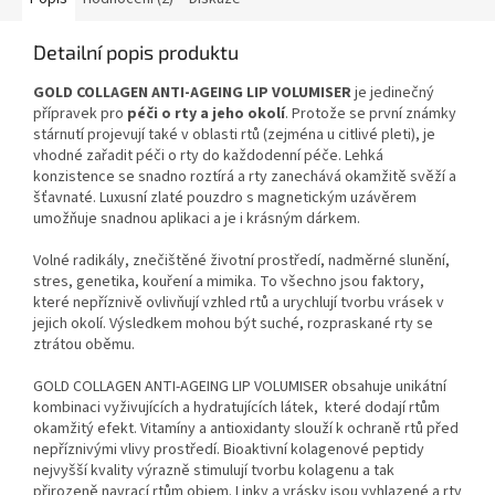
Detailní popis produktu
GOLD COLLAGEN ANTI-AGEING LIP VOLUMISER
je jedinečný
přípravek pro
péči o rty a jeho okolí
. Protože se první známky
stárnutí projevují také v oblasti rtů (zejména u citlivé pleti), je
vhodné zařadit péči o rty do každodenní péče. Lehká
konzistence se snadno roztírá a rty zanechává okamžitě svěží a
šťavnaté. Luxusní zlaté pouzdro s magnetickým uzávěrem
umožňuje snadnou aplikaci a je i krásným dárkem.
Volné radikály, znečištěné životní prostředí, nadměrné slunění,
stres, genetika, kouření a mimika. To všechno jsou faktory,
které nepříznivě ovlivňují vzhled rtů a urychlují tvorbu vrásek v
jejich okolí. Výsledkem mohou být suché, rozpraskané rty se
ztrátou oběmu.
GOLD COLLAGEN ANTI-AGEING LIP VOLUMISER obsahuje unikátní
kombinaci vyživujících a hydratujících látek, které dodají rtům
okamžitý efekt. Vitamíny a antioxidanty slouží k ochraně rtů před
nepříznivými vlivy prostředí. Bioaktivní kolagenové peptidy
nejvyšší kvality výrazně stimulují tvorbu kolagenu a tak
přirozeně navrací rtům objem. Linky a vrásky jsou vyhlazené a rty