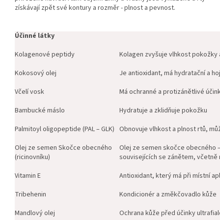
získávají zpět své kontury a rozměr - plnost a pevnost.
Účinné látky
Kolagenové peptidy
Kolagen zvyšuje vlhkost pokožky a
Kokosový olej
Je antioxidant, má hydratační a hoj
Včelí vosk
Má ochranné a protizánětlivé účin
Bambucké máslo
Hydratuje a zklidňuje pokožku
Palmitoyl oligopeptide (PAL – GLK)
Obnovuje vlhkost a plnost rtů, mu
Olej ze semen Skočce obecného
Olej ze semen skočce obecného – ri
(ricinovníku)
souvisejících se zánětem, včetně 
Vitamin E
Antioxidant, který má při místní ap
Tribehenin
Kondicionér a změkčovadlo kůže
Mandlový olej
Ochrana kůže před účinky ultrafial