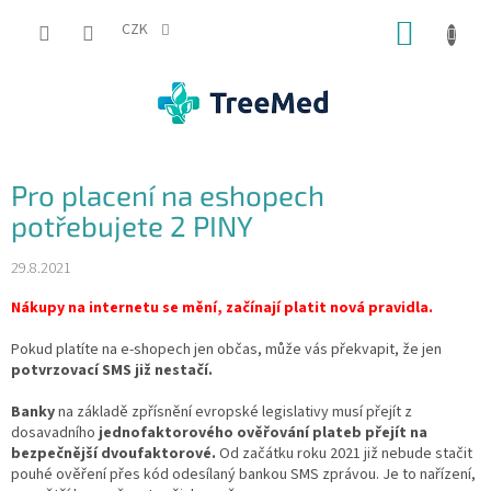
Přejít
NÁKUP
na
CZK
obsah
KOŠÍK
Pro placení na eshopech
potřebujete 2 PINY
29.8.2021
Nákupy na internetu se mění, začínají platit nová pravidla.
Pokud platíte na e-shopech jen občas, může vás překvapit, že jen
potvrzovací SMS již nestačí.
Banky
na základě zpřísnění evropské legislativy musí přejít z
dosavadního
jednofaktorového ověřování plateb přejít na
bezpečnější dvoufaktorové.
Od začátku roku 2021 již nebude stačit
pouhé ověření přes kód odesílaný bankou SMS zprávou. Je to nařízení,