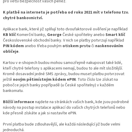
pro větší bezpečnost vašich peněz.
K platbě na internetu je potřeba od roku 2021 mít v telefonu tzv.
chytré bankovnictví.
Aplikace bank, které již splňují toto dvoufaktorové ověření je například
KB klíč
Komerční banky,
George
České spořitelny anebo
Smart klíč
Československé obchodní banky. V nich se platby potvrzují například
PIN kódem
anebo třeba pouhým
otiskem prstu
či
naskenováním
obličeje
.
Kartou v e-shopech budou mohou samozřejmě nakupovat také lidé,
kteří chytré telefony s aplikacemi nemají, budou to ale mít složitější.
Kromě dosavadní jedné SMS zprávy, budou muset platbu potvrzovat
ještě
novým pětimístným kódem ePIN
. Toto číslo lze získat na
pobočce jejich banky popřípadě (u České spořitelny) v každém
bankomatu.
Bližší informace
najdete na stránkách vašich bank, kde jsou podrobné
návody na postup instalace aplikací do vašich chytrých telefonů nebo
kde přesně získáte a jak si nastavíte ePIN.
První platba bude zdlouhavější, ale každá následující již bude velmi
jednoduchá.