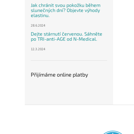
Jak chránit svou pokožku během
slunečných dní? Objevte výhody
elastinu.
28.6.2024
Dejte stárnutí červenou. Sáhněte
po TRI-anti-AGE od N-Medical.
12.3.2024
Přijímáme online platby
Z
á
p
a
t