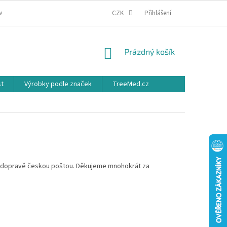
ACE
OBCHODNÍ PODMÍNKY
PODMÍNKY OCHRANY OSOBNÍCH ÚDAJŮ
CZK
Přihlášení
NÁKUPNÍ
Prázdný košík
KOŠÍK
st
Výrobky podle značek
TreeMed.cz
ři dopravě českou poštou. Děkujeme mnohokrát za