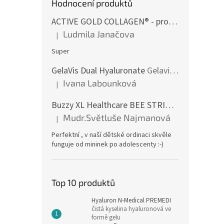
Hodnocení produktů
ACTIVE GOLD COLLAGEN® - pro aktivní život
p
Ludmila Janačova
|
Hodnocení produktu je 5 z 5 hvězdiček.
Super
GelaVis Dual Hyaluronate
Gelavis DH 200 - dvojnásobná síla účinku v jediné kapsli
Ivana Labounková
|
Hodnocení produktu je 5 z 5 hvězdiček.
Buzzy XL Healthcare BEE STRIPED
Pro profesi
Mudr.Světluše Najmanová
|
Hodnocení produktu je 5 z 5 hvězdiček.
Perfektní , v naší dětské ordinaci skvěle
funguje od mininek po adolescenty :-)
Top 10 produktů
Hyaluron N-Medical PREMEDI
čistá kyselina hyaluronová ve
formě gelu