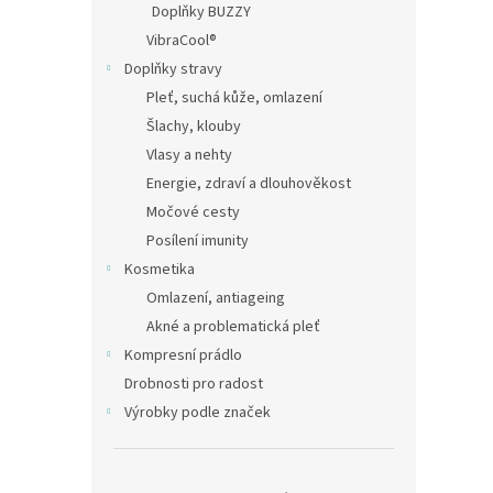
a
Doplňky BUZZY
n
VibraCool®
e
Doplňky stravy
l
Pleť, suchá kůže, omlazení
Šlachy, klouby
Vlasy a nehty
Energie, zdraví a dlouhověkost
Močové cesty
Posílení imunity
Kosmetika
Omlazení, antiageing
Akné a problematická pleť
Kompresní prádlo
Drobnosti pro radost
Výrobky podle značek