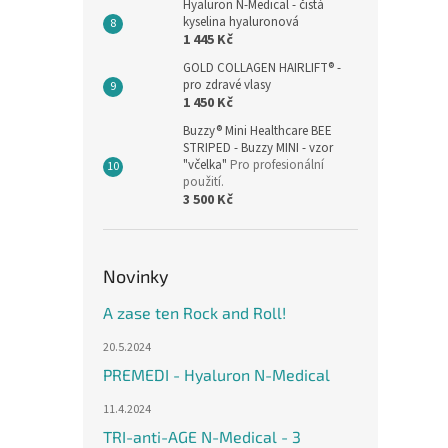
Hyaluron N-Medical - čistá
kyselina hyaluronová
1 445 Kč
GOLD COLLAGEN HAIRLIFT® -
pro zdravé vlasy
1 450 Kč
Buzzy® Mini Healthcare BEE
STRIPED - Buzzy MINI - vzor
"včelka"
Pro profesionální
použití.
3 500 Kč
Novinky
A zase ten Rock and Roll!
20.5.2024
PREMEDI - Hyaluron N-Medical
11.4.2024
TRI-anti-AGE N-Medical - 3