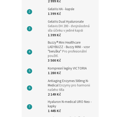
2 999 Kč
GelaVis HA - kapsle
1 399 Kč
GelaVis Dual Hyaluronate
Gelavis DH 200 - dvojnásobná
síla účinku v jediné kapsli
1 399 Kč
Buzzy® Mini Healthcare
LADYBUZZ - Buzzy MINI - vzor
"beruška"
Pro profesionální
použití.
3 500 Kč
Kompresní legíny VICTORIA
1 280 Kč
Antiaging Enzymes 500mg N-
Medical
Enzymy pro harmonii
našeho těla
2 149 Kč
Hyaluron N-medical URO Neo -
kapky
1 445 Kč