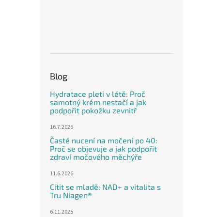
Blog
Hydratace pleti v létě: Proč
samotný krém nestačí a jak
podpořit pokožku zevnitř
16.7.2026
Časté nucení na močení po 40:
Proč se objevuje a jak podpořit
zdraví močového měchýře
11.6.2026
Cítit se mladě: NAD+ a vitalita s
Tru Niagen®
6.11.2025