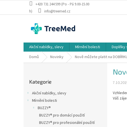
Přejít
+420 731 244 599 (Po - Pá 9.00-15.00
na
h)
info@treemed.cz
obsah
Akční nabídky, slevy
Mírnění bolesti
Doplňky 
Domů
Novinky
Nově můžete platit na DOBÍRK
P
Nov
o
Přeskočit
s
Kategorie
kategorie
7.10.201
t
r
Vzhlede
Akční nabídky, slevy
a
Váš záj
Mírnění bolesti
n
BUZZY®
n
í
BUZZY® pro domácí použití
p
BUZZY® pro profesionální použití