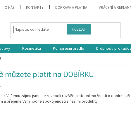
O NÁS
KONTAKTY
DOPRAVA A PLATBA
VRÁCENÍ A REKLAM
HLEDAT
stravy
Kosmetika
Kompresní prádlo
Drobnosti pro rado
U
ě můžete platit na DOBÍRKU
9
m k Vašemu zájmu jsme se rozhodli rozšířit platební možnosti o dobírku p
em a přejeme Vám hodně spokojenosti s našimi produkty.