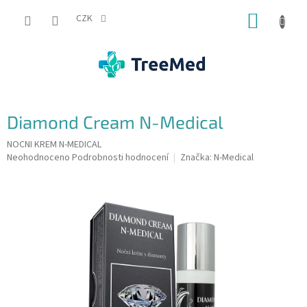
Přejít
NÁKUP
na
CZK
obsah
KOŠÍK
Diamond Cream N-Medical
NOCNI KREM N-MEDICAL
Průměrné
Neohodnoceno
Podrobnosti hodnocení
Značka:
N-Medical
hodnocení
produktu
je
0,0
z
5
hvězdiček.