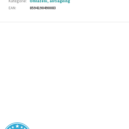
Kategorie
:
Omlazení, antiageing
EAN
:
8594190490083
Z
á
p
a
t
í