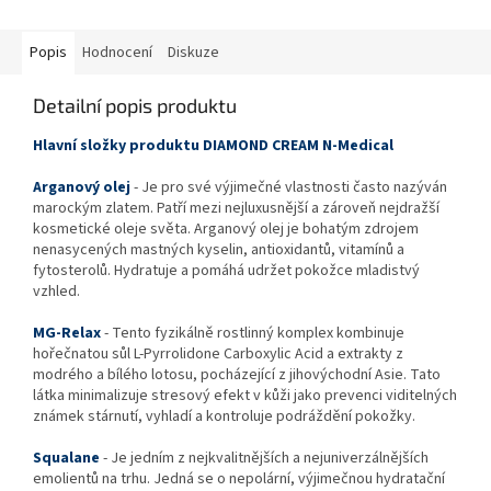
Popis
Hodnocení
Diskuze
Detailní popis produktu
Hlavní složky produktu DIAMOND CREAM N-Medical
Arganový olej
- Je pro své výjimečné vlastnosti často nazýván
marockým zlatem. Patří mezi nejluxusnější a zároveň nejdražší
kosmetické oleje světa. Arganový olej je bohatým zdrojem
nenasycených mastných kyselin, antioxidantů, vitamínů a
fytosterolů. Hydratuje a pomáhá udržet pokožce mladistvý
vzhled.
MG-Relax
- Tento fyzikálně rostlinný komplex kombinuje
hořečnatou sůl L-Pyrrolidone Carboxylic Acid a extrakty z
modrého a bílého lotosu, pocházející z jihovýchodní Asie. Tato
látka minimalizuje stresový efekt v kůži jako prevenci viditelných
známek stárnutí, vyhladí a kontroluje podráždění pokožky.
Squalane
- Je jedním z nejkvalitnějších a nejuniverzálnějších
emolientů na trhu. Jedná se o nepolární, výjimečnou hydratační