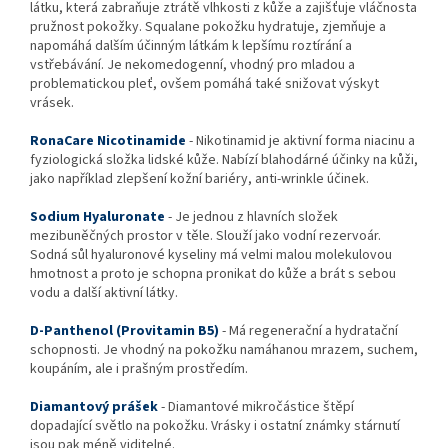
látku, která zabraňuje ztrátě vlhkosti z kůže a zajišťuje vláčnosta
pružnost pokožky. Squalane pokožku hydratuje, zjemňuje a
napomáhá dalším účinným látkám k lepšímu roztírání a
vstřebávání. Je nekomedogenní, vhodný pro mladou a
problematickou pleť, ovšem pomáhá také snižovat výskyt
vrásek.
RonaCare Nicotinamide
- Nikotinamid je aktivní forma niacinu a
fyziologická složka lidské kůže. Nabízí blahodárné účinky na kůži,
jako například zlepšení kožní bariéry, anti-wrinkle účinek.
Sodium Hyaluronate
- Je jednou z hlavních složek
mezibuněčných prostor v těle. Slouží jako vodní rezervoár.
Sodná sůl hyaluronové kyseliny má velmi malou molekulovou
hmotnost a proto je schopna pronikat do kůže a brát s sebou
vodu a další aktivní látky.
D-Panthenol (Provitamin B5)
- Má regenerační a hydratační
schopnosti. Je vhodný na pokožku namáhanou mrazem, suchem,
koupáním, ale i prašným prostředím.
Diamantový prášek
- Diamantové mikročástice štěpí
dopadající světlo na pokožku. Vrásky i ostatní známky stárnutí
jsou pak méně viditelné.