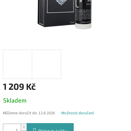
1 209 Kč
Měrná
Skladem
cena:
Můžeme doručit do:
12.8.2026
Možnosti doručení
Přidat do košíku