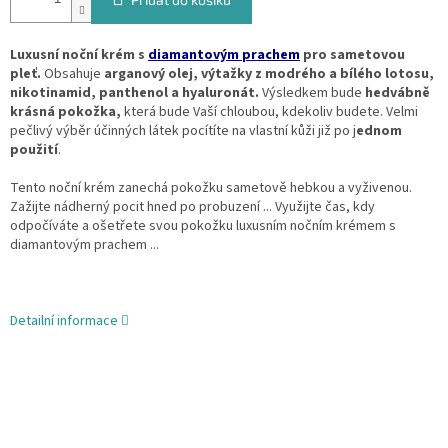
Luxusní noční krém s
diamantovým prachem
pro sametovou
pleť.
Obsahuje
arganový olej, výtažky z modrého a bílého lotosu,
nikotinamid, panthenol a hyaluronát.
Výsledkem bude
hedvábně
krásná pokožka,
která bude Vaší chloubou, kdekoliv budete. Velmi
pečlivý výběr účinných látek pocítíte na vlastní kůži již po j
ednom
použití
.
Tento noční krém zanechá pokožku sametově hebkou a vyživenou.
Zažijte nádherný pocit hned po probuzení ... Využijte čas, kdy
odpočíváte a ošetřete svou pokožku luxusním nočním krémem s
diamantovým prachem ...
Detailní informace